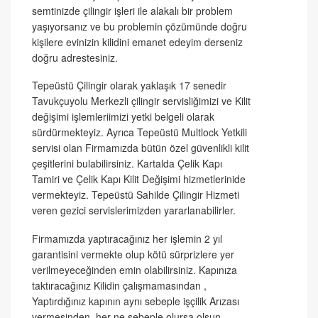
semtinizde çilingir işleri ile alakalı bir problem
yaşıyorsanız ve bu problemin çözümünde doğru
kişilere evinizin kilidini emanet edeyim derseniz
doğru adrestesiniz.
Tepeüstü Çilingir olarak yaklaşık 17 senedir
Tavukçuyolu Merkezli çilingir servisliğimizi ve Kilit
değişimi işlemleriimizi yetki belgeli olarak
sürdürmekteyiz. Ayrıca Tepeüstü Multlock Yetkili
servisi olan Firmamızda bütün özel güvenlikli kilit
çeşitlerini bulabilirsiniz. Kartalda Çelik Kapı
Tamiri ve Çelik Kapı Kilit Değişimi hizmetlerinide
vermekteyiz. Tepeüstü Sahilde Çilingir Hizmeti
veren gezici servislerimizden yararlanabilirler.
Firmamızda yaptıracağınız her işlemin 2 yıl
garantisini vermekte olup kötü sürprizlere yer
verilmeyeceğinden emin olabilirsiniz. Kapınıza
taktıracağınız Kilidin çalışmamasından ,
Yaptırdığınız kapının aynı sebeple işçilik Arızası
vermesinden her ne sebeple olursa olsun