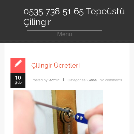
0535 738 51 65 Tepeüstü
Çilingir
Menu
Çilingir Ücretleri
10
Posted by:
admin
Categories:
Genel
No comments
Şub