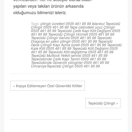
yapılan veya takılan ürünün arkasında
olduğumuzu bilmenizi isteriz.
Tags:
çilingir ücretleri 0505 461 95 99
İstanbul Tepeüstü
Çilingir 0505 461 95 99
Tepe üstündeki ucuz Çilingir
0505 461 95 99
Tepeüstü Çelik Kapı Kilit Değişimi 0505
461 95 99
Tepeüstü Çilingir Hizmeti 0505 461 95 99
Tepeüstü Çilingir Servisi 0505 461 95 99
Tepeüstü
Dragosa en yakın çilingir 0505 461 95 99
Tepeüstü
Gece Çilingir Kapı Açma ücreti 0505 461 95 99
Tepeüstü
Kale Kilit 0505 461 95 99
Tepeüstü Kilit Değişimi 0505
461 95 99
Tepeüstü Kilit değiştirme 0505 461 95 99
Tepeüstü Multlock Yetkili servisi 0505 461 95 99
Tepeüstünde Çelik Kapı Tamiri 0505 461 95 99
Tepeüstünde Güvenilir çilingirler 0505 461 95 99
ÜmraniyeTepeüstü Çilingir 0505 461 95 99
« Kopya Edilemeyen Özel Güvenlikli Kilitler
Tepeüstü Çilingir »