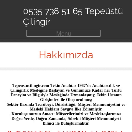
0535 738 51 65 Tepeüstü
Çilingir
Menu
Hakkımızda
Tepeustucilingir.com Tekin Anahtar 1987’de Anahtarcılık ve
Çilingirlik Mesleğine Başlayan ve Günümüze Kadar her Türlü
Deneyim ve Bilgisiyle Mesleğinde Uzmanlaşmış; Tekin Ustanın
Girişimleri ile Oluşturulmuş;
Sektör Bazında Tecrübeyi, Dürüstlüğü, Müşteri Memnuniyetini ve
Mesleki Haklara Saygıyı İlke Edinmiştir.
Kuruluşumuzun Amacı: Müşterilerimizi ve Meslektaşlarımızı
Doğru Yerde, Doğru Zamanda, Sürekli Müşteri Memnuniyeti
Bilinci ile Buluşturmaktır.