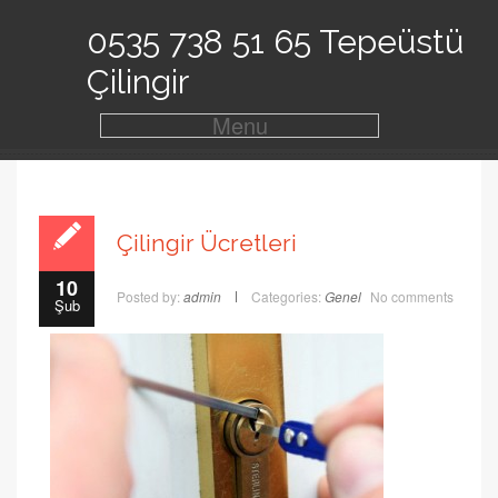
0535 738 51 65 Tepeüstü
Çilingir
Menu
Çilingir Ücretleri
10
Posted by:
admin
Categories:
Genel
No comments
Şub