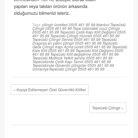
yapılan veya takılan ürünün arkasında
olduğumuzu bilmenizi isteriz.
Tags:
çilingir ücretleri 0505 461 95 99
İstanbul Tepeüstü
Çilingir 0505 461 95 99
Tepe üstündeki ucuz Çilingir
0505 461 95 99
Tepeüstü Çelik Kapı Kilit Değişimi 0505
461 95 99
Tepeüstü Çilingir Hizmeti 0505 461 95 99
Tepeüstü Çilingir Servisi 0505 461 95 99
Tepeüstü
Dragosa en yakın çilingir 0505 461 95 99
Tepeüstü
Gece Çilingir Kapı Açma ücreti 0505 461 95 99
Tepeüstü
Kale Kilit 0505 461 95 99
Tepeüstü Kilit Değişimi 0505
461 95 99
Tepeüstü Kilit değiştirme 0505 461 95 99
Tepeüstü Multlock Yetkili servisi 0505 461 95 99
Tepeüstünde Çelik Kapı Tamiri 0505 461 95 99
Tepeüstünde Güvenilir çilingirler 0505 461 95 99
ÜmraniyeTepeüstü Çilingir 0505 461 95 99
« Kopya Edilemeyen Özel Güvenlikli Kilitler
Tepeüstü Çilingir »