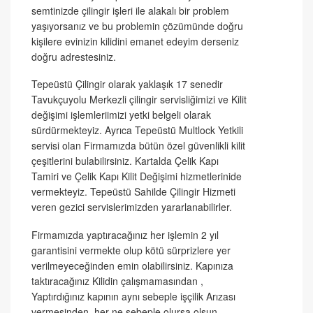
semtinizde çilingir işleri ile alakalı bir problem
yaşıyorsanız ve bu problemin çözümünde doğru
kişilere evinizin kilidini emanet edeyim derseniz
doğru adrestesiniz.
Tepeüstü Çilingir olarak yaklaşık 17 senedir
Tavukçuyolu Merkezli çilingir servisliğimizi ve Kilit
değişimi işlemleriimizi yetki belgeli olarak
sürdürmekteyiz. Ayrıca Tepeüstü Multlock Yetkili
servisi olan Firmamızda bütün özel güvenlikli kilit
çeşitlerini bulabilirsiniz. Kartalda Çelik Kapı
Tamiri ve Çelik Kapı Kilit Değişimi hizmetlerinide
vermekteyiz. Tepeüstü Sahilde Çilingir Hizmeti
veren gezici servislerimizden yararlanabilirler.
Firmamızda yaptıracağınız her işlemin 2 yıl
garantisini vermekte olup kötü sürprizlere yer
verilmeyeceğinden emin olabilirsiniz. Kapınıza
taktıracağınız Kilidin çalışmamasından ,
Yaptırdığınız kapının aynı sebeple işçilik Arızası
vermesinden her ne sebeple olursa olsun