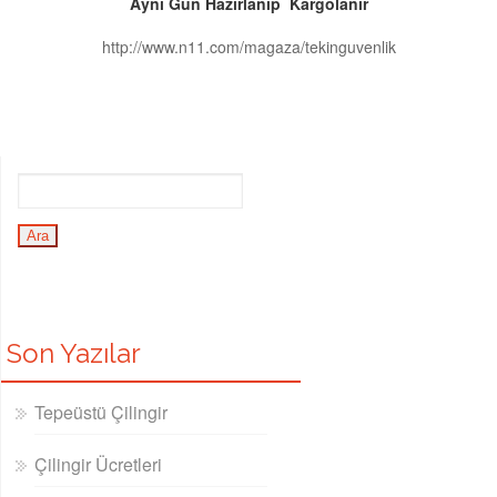
Aynı Gün Hazırlanıp Kargolanır
http://www.n11.com/magaza/tekinguvenlik
Son Yazılar
Tepeüstü Çilingir
Çilingir Ücretleri