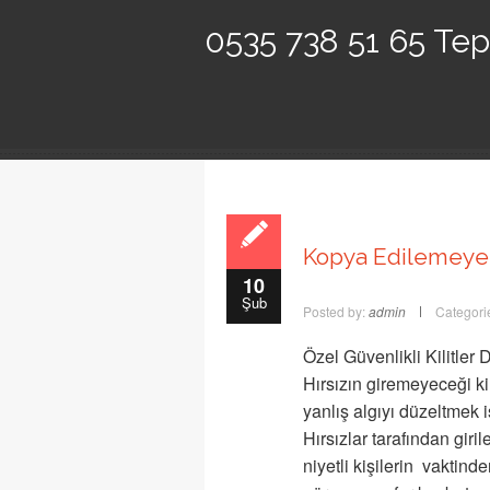
0535 738 51 65 Tepe
Kopya Edilemeyen 
10
Şub
Posted by:
admin
Categori
Özel Güvenlikli Kilitler 
Hırsızın giremeyeceği ki
yanlış algıyı düzeltmek i
Hırsızlar tarafından giril
niyetli kişilerin vaktind