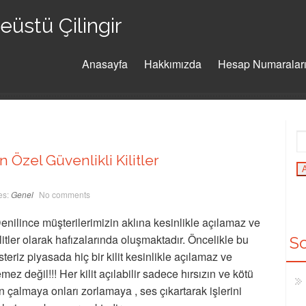
üstü Çilingir
Anasayfa
Hakkımızda
Hesap Numaralar
Özel Güvenlikli Kilitler
es:
Genel
No comments
Denilince müşterilerimizin aklına kesinlikle açılamaz ve
litler olarak hafızalarında oluşmaktadır. Öncelikle bu
So
steriz piyasada hiç bir kilit kesinlikle açılamaz ve
emez değil!!! Her kilit açılabilir sadece hırsızın ve kötü
en çalmaya onları zorlamaya , ses çıkartarak işlerini