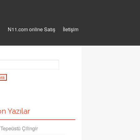
ı
N11.com online Satış
İletişim
n Yazılar
Tepeüstü Çilingir