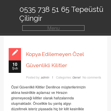
0535 738 51 65 Tepeüstü
Çilingir
Menu
Kopya Edilemeyen Özel
10
Güvenlikli Kilitler
Şub
Posted by:
admin
Categories:
Genel
No comments
Özel Güvenlikli Kilitler Denilince müşterilerimizin
aklına kesinlikle açılamaz ve Hırsızın
giremeyeceği kilitler olarak hafızalarında
oluşmaktadır. Öncelikle bu yanlış algıyı
düzeltmek isteriz piyasada hiç bir kilit kesinlikle