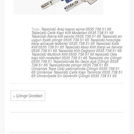
Tags:
Tepeüstü Araç kapısı açma 0535 738 51 65
Tepeüstü Çelik Kapı Kilit Modelleri 0535 738 51 65
Tepeüstü dierre kilit servisi 0535 738 51 65
Tepeüstü en
uygun fiyatlı çilingir 0535 738 51 65
Tepeüstü hırsızlığa
karşı alınacak tedbirler 0535 738 51 65
Tepeüstü Kale
Kilit 0535 738 51 65
Tepeüstü Keso Kilit Satışı ve Servisi
0535 738 51 65
Tepeüstü Kilit Değişimi 0535 738 51 65
Tepeüstü Multlock Kilit 0535 738 51 65
tepeüstü Oda
kapı kilit modelleri 0535 738 51 65
Tepeüstü oto Çilingir
0535 738 51
Tepeüstünde Bu Gece açık Çilingir 0535
738 51 65
Tepeüstünde çilingir 0535 738 51 65
Ümraniye Tepe Üstü yakınlarında Çilingir 0535 738 51
65
Ümraniye Tepeüstü Çelik Kapı Tamircisi 0535 738 51
65
Ümraniyede En Güvenilir Çilingir 0535 738 51 65
« Çilingir Ücretleri