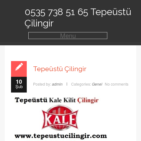
0535 738 51 65 Tepeüstü
Çilingir
Menu
Tepeüstü Çilingir
10
Posted by:
admin
Categories:
Genel
No comments
Şub